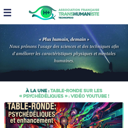
☰
Homme augmenté
« Plus humain, demain »
Immortalité ?
Nous prônons l'usage des sciences et des techniques afin
d'améliorer les caractéristiques physiques et mentales
Question sociale
humaines.
Risques
L’association
À la Une :
Table-ronde sur les
Contact
« psychédéliques » : vidéo YouTube !