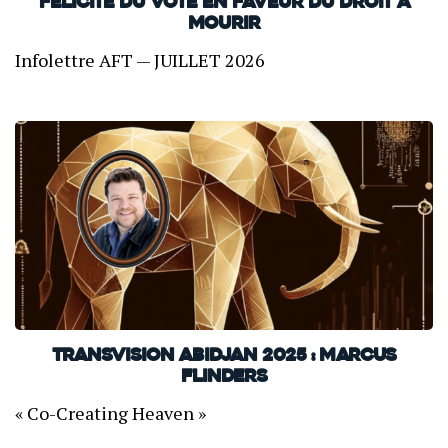
FELICITE DU VOTE EN FAVEUR DU DROIT À
MOURIR
Infolettre AFT — JUILLET 2026
TransVision Abidjan 2025 : Marcus
Flinders
« Co-Creating Heaven »