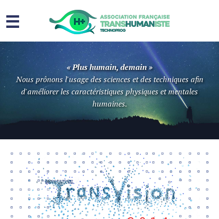
☰
Homme augmenté
« Plus humain, demain »
Immortalité ?
Nous prônons l'usage des sciences et des techniques afin
d'améliorer les caractéristiques physiques et mentales
Question sociale
humaines.
Risques
L’association
Contact