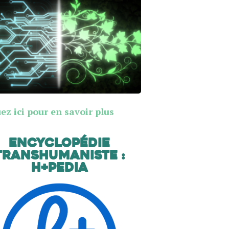
ez ici pour en savoir plus
Encyclopédie
transhumaniste :
H+Pedia