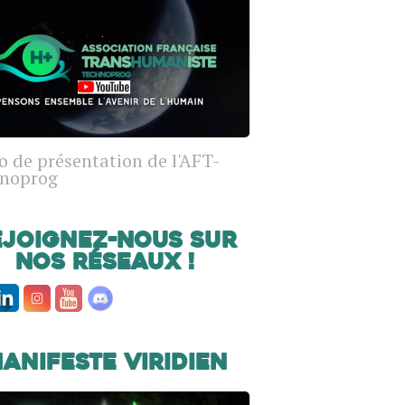
o de présentation de l'AFT-
noprog
ejoignez-nous sur
nos réseaux !
anifeste Viridien