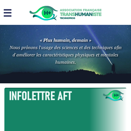
☰
Homme augmenté
« Plus humain, demain »
Immortalité ?
Nous prônons l'usage des sciences et des techniques afin
d'améliorer les caractéristiques physiques et mentales
Question sociale
humaines.
Risques
L’association
Contact