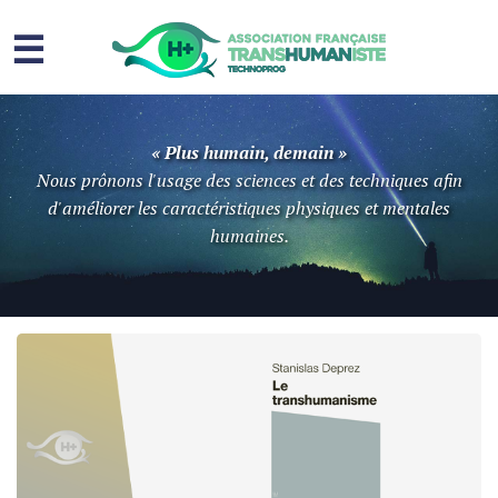
☰
Homme augmenté
« Plus humain, demain »
Immortalité ?
Nous prônons l'usage des sciences et des techniques afin
d'améliorer les caractéristiques physiques et mentales
Question sociale
humaines.
Risques
L’association
Contact