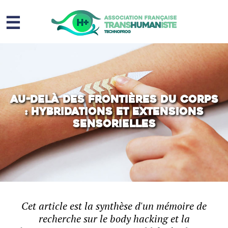
☰
Homme augmenté
Immortalité ?
Question sociale
Au-delà des frontières du corps
: hybridations et extensions
Risques
sensorielles
L’association
Contact
Cet article est la synthèse d'un mémoire de
recherche sur le body hacking et la