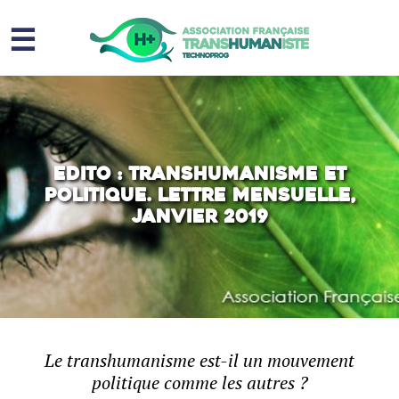
☰
Homme augmenté
Immortalité ?
Question sociale
Edito : transhumanisme et
politique. Lettre mensuelle,
Risques
janvier 2019
L’association
Contact
Le transhumanisme est-il un mouvement
politique comme les autres ?