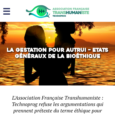
☰
Homme augmenté
Immortalité ?
Question sociale
La gestation pour autrui – Etats
Généraux de la Bioéthique
Risques
L’association
Contact
L'Association Française Transhumaniste :
Technoprog refuse les argumentations qui
prennent prétexte du terme éthique pour