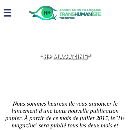
☰
Homme augmenté
Immortalité ?
Question sociale
"H+ magazine"
Risques
L’association
Contact
Nous sommes heureux de vous annoncer le
lancement d'une toute nouvelle publication
papier. À partir de ce mois de juillet 2015, le "H+
magazine" sera publié tous les deux mois et