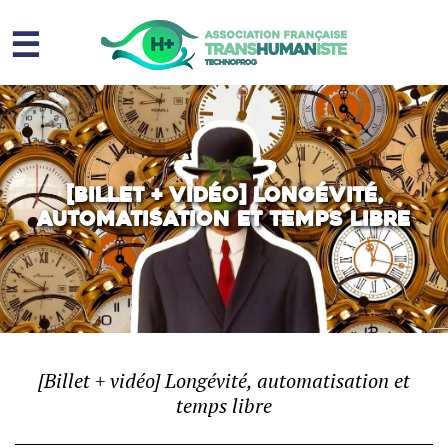
☰
Homme augmenté
Immortalité ?
Question sociale
[Billet + vidéo] Longévité,
automatisation et temps libre
Risques
L’association
Contact
[Billet + vidéo] Longévité, automatisation et
temps libre