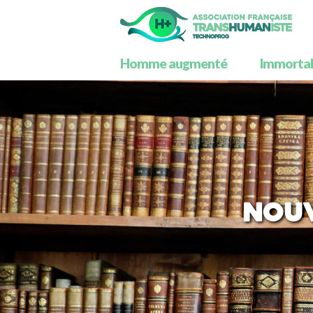
Homme augmenté
Immortali
Nouv