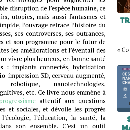
volume.
ble disruption de l’espèce humaine, ce
rs, utopies, mais aussi fantasmes et
Tr
impide, l’ouvrage retrace l’histoire du
es, ses controverses, ses outrances,
ves et son programme pour le futur de
« Co
tes les améliorations et l’éventail des
ur vivre plus heureux, en bonne santé
s : implants connectés, hybridation
io-impression 3D, cerveau augmenté,
le, robotique, nanotechnologies,
gnitives, etc. Ce livre nous emmène à
progressisme
attentif aux questions
s et sociales, et dévoile les progrès
l’écologie, l’éducation, la santé, la
dans son ensemble. C’est un outil
m