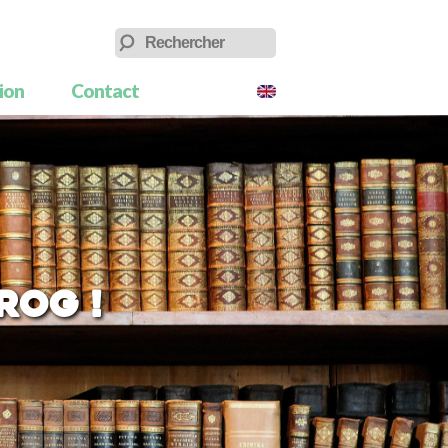
tion
Contact
rog !