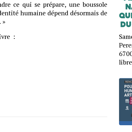
dre ce qui se prépare, une boussole
n
identité humaine dépend désormais de
qu
 »
du
ivre :
Same
Pere
670
libre