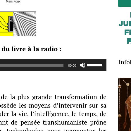
JUI
F
u livre à la radio :
Info
Utilisez
00:00
les
flèches
haut/bas
pour
de la plus grande transformation de
augmenter
ossède les moyens d’intervenir sur sa
ou
er la vie, l’intelligence, le temps, de
diminuer
ant de pensée transhumaniste prône
le
es technologies pour augmenter les