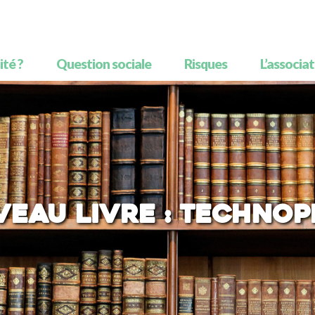
té ?
Question sociale
Risques
L’associa
eau livre : Technop