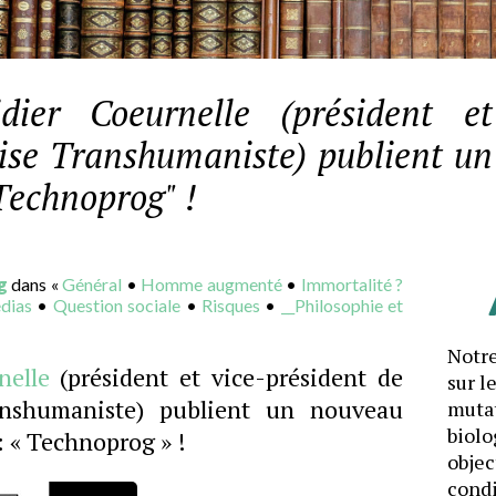
er Coeurnelle (président et
aise Transhumaniste) publient un 
Technoprog" !
g
dans «
Général
•
Homme augmenté
•
Immortalité ?
dias
•
Question sociale
•
Risques
•
__Philosophie et
Notre
nelle
(président et vice-président de
sur l
ranshumaniste) publient un nouveau
mutat
biolo
: « Technoprog » !
objec
cond