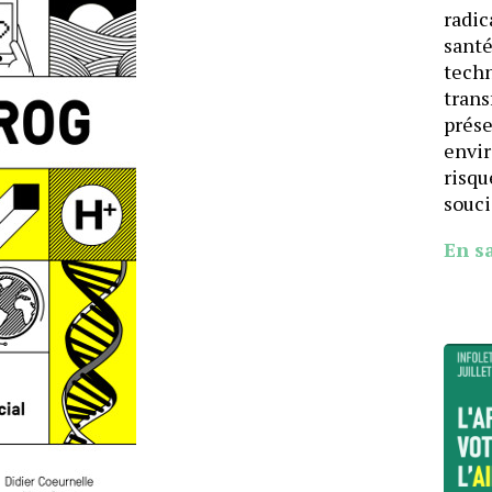
radic
santé
techn
trans
prése
envi
risqu
souci
En s