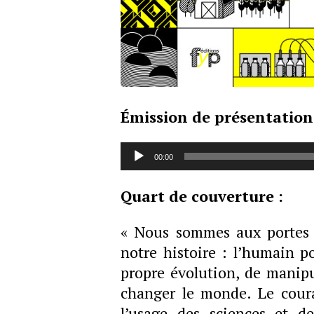
Émission de présentation d
Lecteur
00:00
audio
Quart de couverture :
« Nous sommes aux portes 
notre histoire : l’humain p
propre évolution, de manipul
changer le monde. Le cour
l’usage des sciences et d