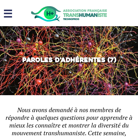
☰
Homme augmenté
Immortalité ?
Question sociale
Paroles d’adhérentes (7)
Risques
L’association
Contact
Nous avons demandé à nos membres de
répondre à quelques questions pour apprendre à
mieux les connaître et montrer la diversité du
mouvement transhumaniste. Cette semaine,