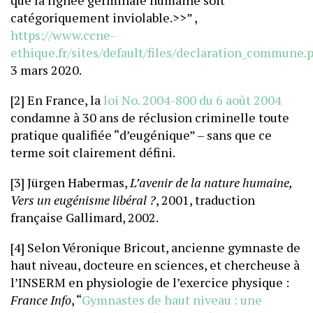
que la lignée germinale humaine soit
catégoriquement inviolable.>>” ,
https://www.ccne-
ethique.fr/sites/default/files/declaration_commune.
3 mars 2020.
[2] En France, la
loi No. 2004-800 du 6 août 2004
condamne à 30 ans de réclusion criminelle toute
pratique qualifiée “d’eugénique” – sans que ce
terme soit clairement défini.
[3] Jürgen Habermas,
L’avenir de la nature humaine,
Vers un eugénisme libéral ?
, 2001, traduction
française Gallimard, 2002.
[4] Selon Véronique Bricout, ancienne gymnaste de
haut niveau, docteure en sciences, et chercheuse à
l’INSERM en physiologie de l’exercice physique :
France Info
, “
Gymnastes de haut niveau : une