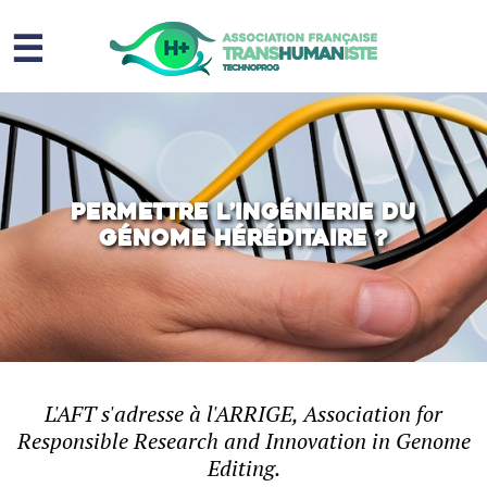
☰
Homme augmenté
Immortalité ?
Question sociale
Permettre l’ingénierie du
génome héréditaire ?
Risques
L’association
Contact
L'AFT s'adresse à l'ARRIGE, Association for
Responsible Research and Innovation in Genome
Editing.