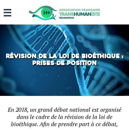
☰
Homme augmenté
Immortalité ?
Question sociale
Révision de la loi de bioéthique :
prises de position
Risques
L’association
Contact
En 2018, un grand débat national est organisé
dans le cadre de la révision de la loi de
bioéthique. Afin de prendre part à ce débat,