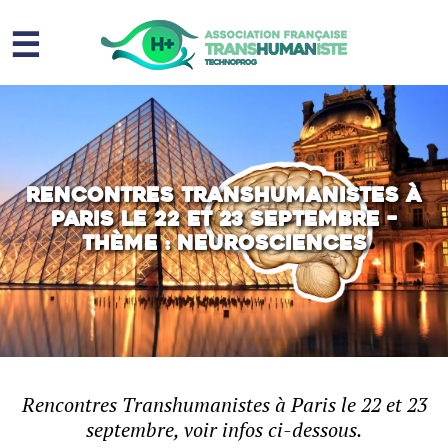
☰
Homme augmenté
Immortalité ?
Question sociale
Rencontres Transhumanistes à
Paris le 22 et 23 septembre –
Risques
Thème : Neurosciences
L’association
Contact
Rencontres Transhumanistes à Paris le 22 et 23
septembre, voir infos ci-dessous.