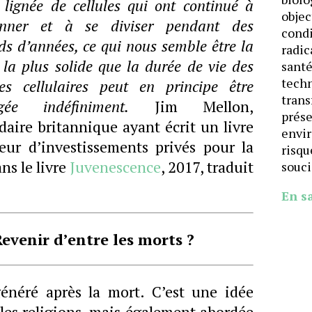
 lignée de cellules qui ont continué à
objec
ionner et à se diviser pendant des
cond
rds d’années, ce qui nous semble être la
radic
 la plus solide que la durée de vie des
santé
techn
es cellulaires peut en principe être
trans
ngée indéfiniment.
Jim Mellon,
prése
rdaire britannique ayant écrit un livre
envi
eur d’investissements privés pour la
risqu
ns le livre
Juvenescence
, 2017, traduit
souci
En s
evenir d’entre les morts ?
énéré après la mort. C’est une idée
es religions, mais également abordée