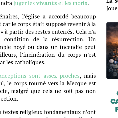
La s
iendra
juger les
vivants
et les morts
.
joue
naires, l’église a accordé beaucoup
car le corps était supposé revenir à la
» à partir des restes enterrés. Cela n’a
 condition de la résurrection. Un
emple noyé ou dans un incendie peut
illeurs, l’incinération du corps n’est
ar les catholiques.
onceptions sont assez proches
, mais
l, le corps tourné vers la Mecque est
icte, malgré que cela ne soit pas non
rection.
c
es textes religieux fondamentaux n’ont