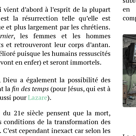
subi
en 
 vient d’abord à l’esprit de la plupart
comp
st la résurrection telle qu’elle est
ue et plus largement par les chrétiens.
rnier
, les femmes et les hommes
s et retrouveront leur corps d’antan.
lioré puisque les humains ressuscités
s vont en enfer) et seront immortels.
, Dieu a également la possibilité des
t la
fin des temps
(pour Jésus, qui est à
aussi pour
Lazare
).
s du 21e siècle pensent que la mort,
es conditions de la transformation des
. C’est cependant inexact car selon les