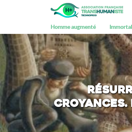
Homme augmenté
Immortali
Résurr
croyances. 