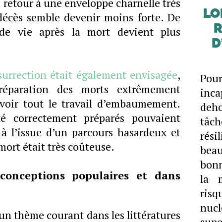
 retour à une enveloppe charnelle très
Lo
 décès semble devenir moins forte. De
R
de vie après la mort devient plus
d
surrection était également envisagée
,
Pou
réparation des morts extrêmement
inca
voir tout le travail d’embaumement.
deho
é correctement préparés pouvaient
tâc
r à l’issue d’un parcours hasardeux et
rés
mort était très coûteuse.
bea
bonn
 conceptions populaires et dans
la 
ris
nuc
 un thème courant dans les littératures
supe