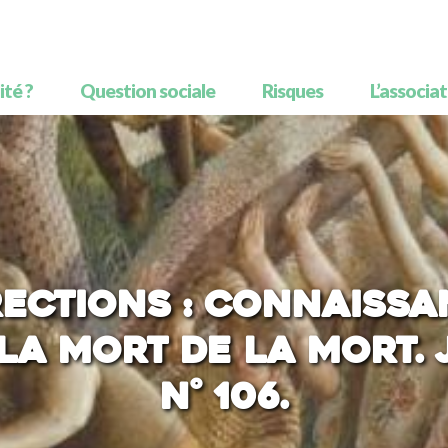
té ?
Question sociale
Risques
L’associa
ections : connaissa
La mort de la mort. J
N° 106.