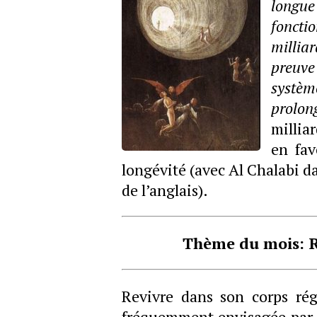
longue
fonct
millia
preuve
systèm
prolo
millia
en fav
longévité (avec Al Chalabi da
de l’anglais).
Thème d
u mois: R
Revivre dans son corps rég
fréquemment envisagée par l