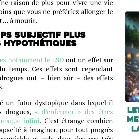
Une raison de plus pour vivre une vie
oins que vous ne préfériez allonger le
t… à mourir.
ps subjectif plus
s hypothétiques
es notamment le LSD
ont un effet sur
du temps. Ces effets sont cependant
 drogues ont – bien sûr – des effets
s.
é un futur dystopique dans lequel il
es drogues,
« d’enfermer » des êtres
Le
resque infini
. C’est étrange combien
me
apacité à imaginer, pour tout progrès
L
sagréable et cela dans des cas très