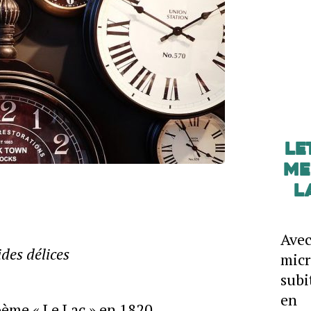
Le
me
L
Ave
des délices
mic
subi
en 
oème « Le Lac » en 1820.