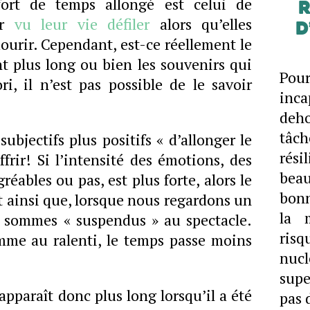
ort de temps allongé est celui de
R
ir
vu leur vie défiler
alors qu’elles
d
mourir. Cependant, est-ce réellement le
t plus long ou bien les souvenirs qui
Pou
ri, il n’est pas possible de le savoir
inca
deho
tâc
ubjectifs plus positifs « d’allonger le
rés
frir! Si l’intensité des émotions, des
bea
réables ou pas, est plus forte, alors le
bonn
t ainsi que, lorsque nous regardons un
la 
s sommes « suspendus » au spectacle.
ris
omme au ralenti, le temps passe moins
nuc
supe
pparaît donc plus long lorsqu’il a été
pas 