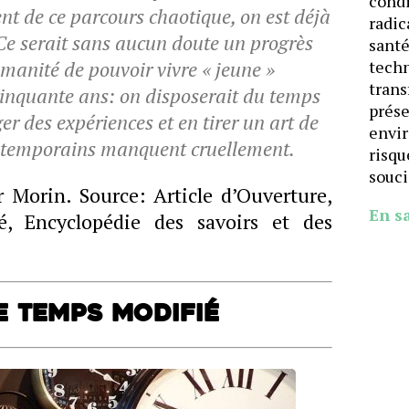
cond
nt de ce parcours chaotique, on est déjà
radic
 Ce serait sans aucun doute un progrès
santé
manité de pouvoir vivre « jeune »
techn
trans
cinquante ans: on disposerait du temps
prése
r des expériences et en tirer un art de
envi
ontemporains manquent cruellement.
risqu
souci
 Morin. Source: Article d’Ouverture,
En s
é, Encyclopédie des savoirs et des
e temps modifié