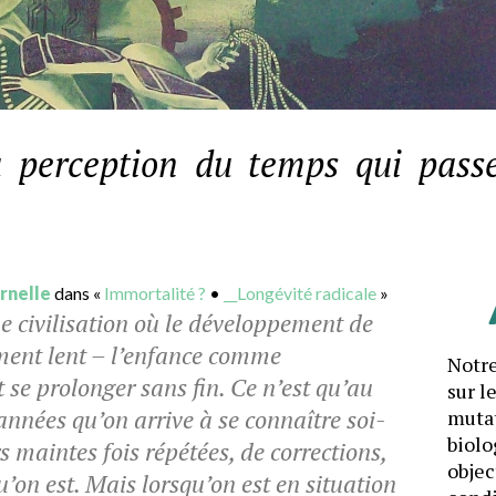
a perception du temps qui pass
rnelle
dans «
Immortalité ?
•
__Longévité radicale
»
civilisation où le développement de
ement lent – l’enfance comme
Notre
 se prolonger sans fin. Ce n’est qu’au
sur l
nnées qu’on arrive à se connaître soi-
mutat
biolo
 maintes fois répétées, de corrections,
objec
u’on est. Mais lorsqu’on est en situation