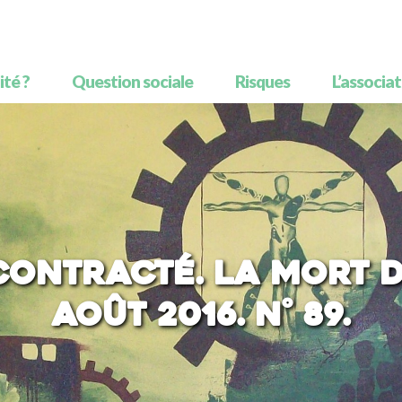
té ?
Question sociale
Risques
L’associa
contracté. La mort d
Août 2016. N° 89.