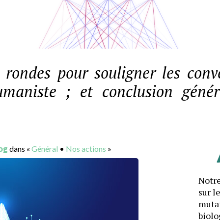
 rondes pour souligner les con
maniste ; et conclusion génér
og
dans «
Général
•
Nos actions
»
Notre
sur l
mutat
biolo