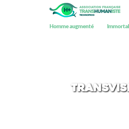
Homme augmenté
Immortali
TransVisi