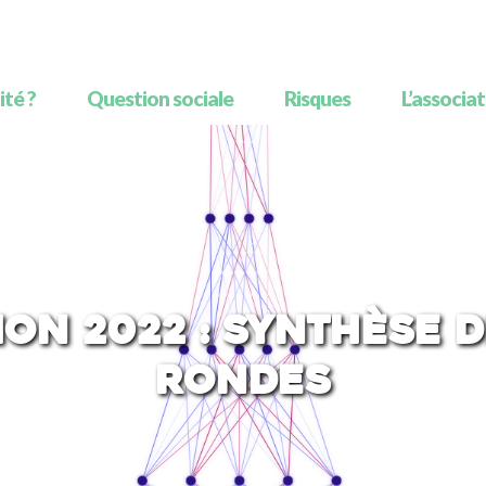
té ?
Question sociale
Risques
L’associa
on 2022 : synthèse 
rondes