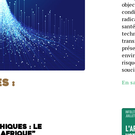
objec
cond
radic
santé
techn
trans
prése
envi
risqu
souci
En s
s :
hiques : le
Afrique”