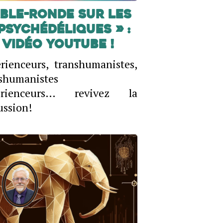
ble-ronde sur les
psychédéliques » :
vidéo YouTube !
rienceurs, transhumanistes,
shumanistes
érienceurs… revivez la
ussion!