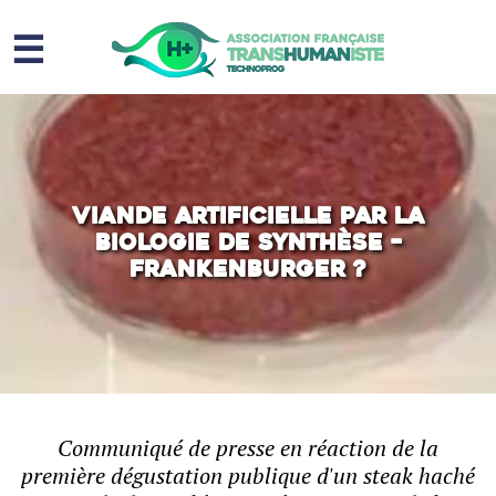
☰
Homme augmenté
Immortalité ?
Question sociale
Viande artificielle par la
biologie de synthèse –
Risques
Frankenburger ?
L’association
Contact
Communiqué de presse en réaction de la
première dégustation publique d'un steak haché