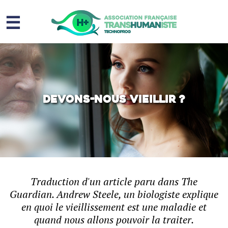
☰
Homme augmenté
Immortalité ?
Question sociale
Devons-nous vieillir ?
Risques
L’association
Contact
Traduction d'un article paru dans The
Guardian. Andrew Steele, un biologiste explique
en quoi le vieillissement est une maladie et
quand nous allons pouvoir la traiter.