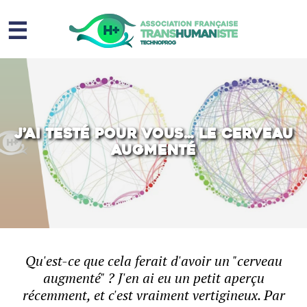
☰
Homme augmenté
Immortalité ?
Question sociale
J’ai testé pour vous… le cerveau
augmenté
Risques
L’association
Contact
Qu'est-ce que cela ferait d'avoir un "cerveau
augmenté" ? J'en ai eu un petit aperçu
récemment, et c'est vraiment vertigineux. Par