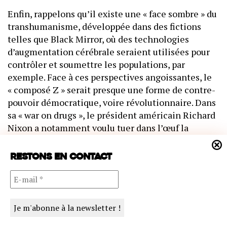
Enfin, rappelons qu’il existe une « face sombre » du
transhumanisme, développée dans des fictions
telles que Black Mirror, où des technologies
d’augmentation cérébrale seraient utilisées pour
contrôler et soumettre les populations, par
exemple. Face à ces perspectives angoissantes, le
« composé Z » serait presque une forme de contre-
pouvoir démocratique, voire révolutionnaire. Dans
sa « war on drugs », le président américain Richard
Nixon a notamment voulu tuer dans l’œuf la
contre-culture psychédélique, en mettant ces
substances dans le même panier que la cocaïne ou
Restons en contact
l’héroïne. Cela a stoppé net la recherche sur X, qui
n’a repris que récemment, lentement et
péniblement. Si cette interdiction (y compris pour
la recherche) n’avait pas eu lieu aux Etats-Unis, je
pourrais parier, avec une assez bonne confiance,