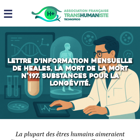
☰
Homme augmenté
Immortalité ?
Question sociale
Lettre d’information mensuelle
de Heales, La mort de la mort
Risques
N°197. Substances pour la
longévité.
L’association
Contact
La plupart des êtres humains aimeraient