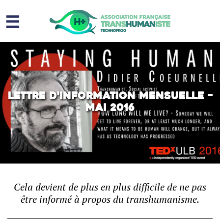
☰
Homme augmenté
Immortalité ?
Question sociale
Lettre d'information mensuelle –
Mai 2016
Risques
L’association
Contact
Cela devient de plus en plus difficile de ne pas
être informé à propos du transhumanisme.