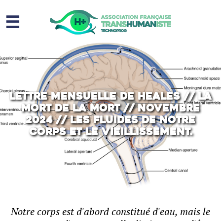
☰
Homme augmenté
Immortalité ?
Question sociale
Lettre mensuelle de Heales // La
mort de la mort // Novembre
Risques
2024 // Les fluides de notre
corps et le vieillissement.
L’association
Contact
Notre corps est d'abord constitué d'eau, mais le