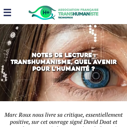
☰
Homme augmenté
Immortalité ?
Question sociale
Notes de lecture :
Transhumanisme, Quel avenir
Risques
pour l’humanité ?
L’association
Contact
Marc Roux nous livre sa critique, essentiellement
positive, sur cet ouvrage signé David Doat et