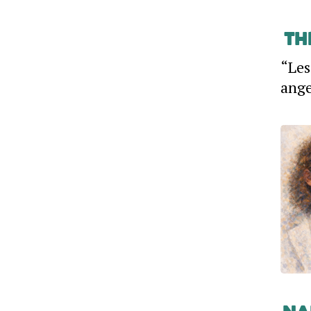
Th
“Les
ange