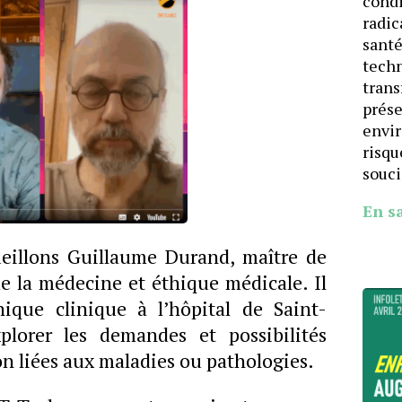
cond
radic
santé
techn
trans
prése
envi
risqu
souci
En s
eillons Guillaume Durand, maître de
e la médecine et éthique médicale. Il
hique clinique à l’hôpital de Saint-
xplorer les demandes et possibilités
n liées aux maladies ou pathologies.