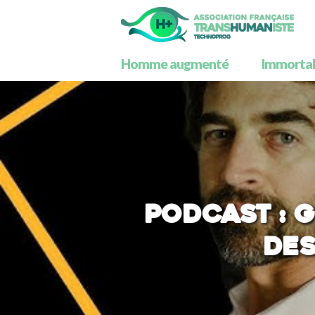
Homme augmenté
Immortali
PODCAST : 
des