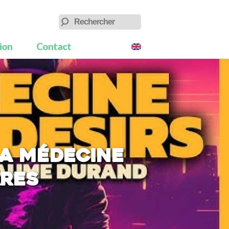
tion
Contact
La médecine
ARES