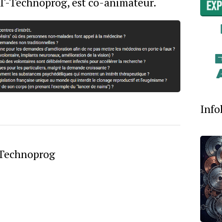
FT-Technoprog, est co-animateur.
Info
T-Technoprog