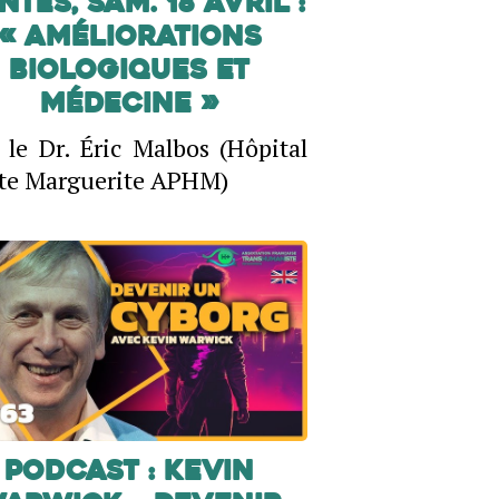
tes, sam. 18 avril :
« Améliorations
biologiques et
Médecine »
 le Dr. Éric Malbos (Hôpital
te Marguerite APHM)
PODCAST : Kevin