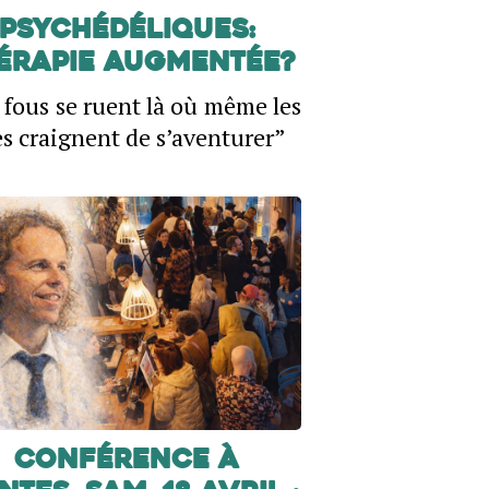
PsYcHéDéliquEs:
érapie augmentée?
 fous se ruent là où même les
s craignent de s’aventurer”
Conférence à