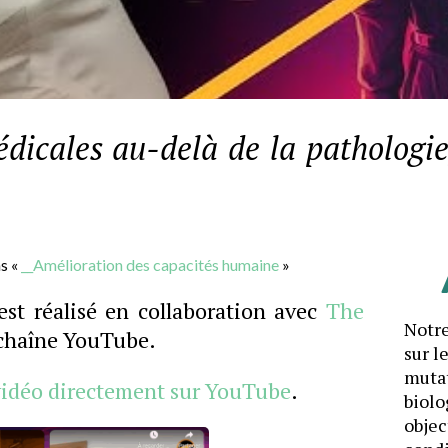
dicales au-delà de la pathologie
s «
__Amélioration des capacités humaine
»
 est réalisé en collaboration avec
The
Notre
r chaîne YouTube.
sur l
mutat
 vidéo
directement
sur YouTube
.
biolo
objec