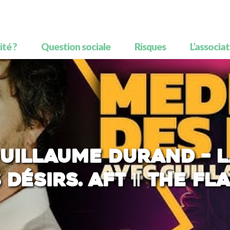
té ?
Question sociale
Risques
L’associa
Guillaume Durand – 
 désirs. AFT ‖ THE FL