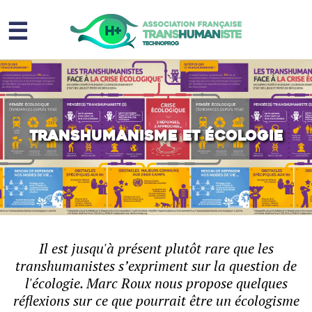
☰
Homme augmenté
Immortalité ?
Question sociale
Transhumanisme et écologie
Risques
L’association
Contact
Il est jusqu'à présent plutôt rare que les
transhumanistes s’expriment sur la question de
l'écologie. Marc Roux nous propose quelques
réflexions sur ce que pourrait être un écologisme