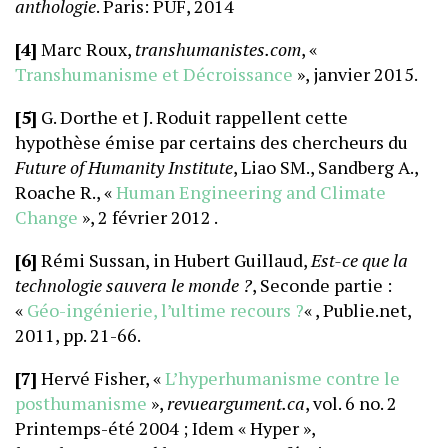
anthologie
. Paris: PUF, 2014
[4]
Marc Roux,
transhumanistes.com
, «
Transhumanisme et Décroissance
», janvier 2015.
[5]
G. Dorthe et J. Roduit rappellent cette
hypothèse émise par certains des chercheurs du
Future of Humanity Institute
, Liao SM., Sandberg A.,
Roache R., «
Human Engineering and Climate
Change
», 2 février 2012 .
[6]
Rémi Sussan, in Hubert Guillaud,
Est-ce que la
technologie sauvera le monde ?
, Seconde partie :
«
Géo-ingénierie, l’ultime recours ?
« , Publie.net,
2011, pp. 21-66.
[7]
Hervé Fisher, «
L’hyperhumanisme contre le
posthumanisme
»,
revueargument.ca
, vol. 6 no. 2
Printemps-été 2004 ; Idem « Hyper »,