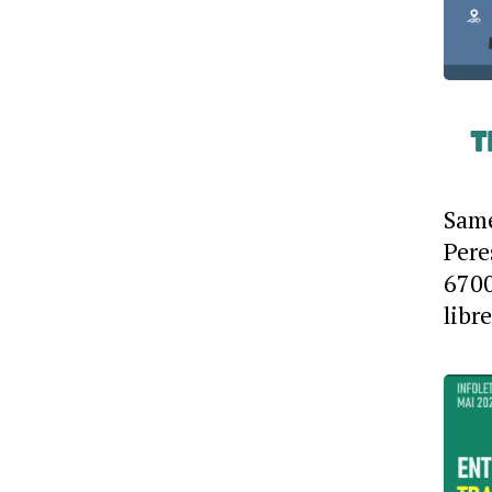
t
Same
Pere
670
libre