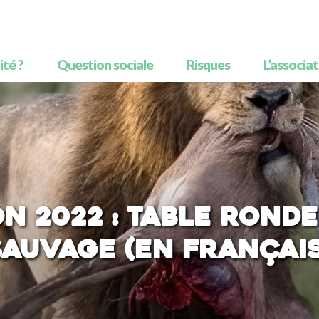
té ?
Question sociale
Risques
L’associa
n 2022 : Table ronde
sauvage (en français