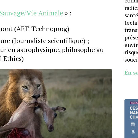
cond
radic
 Sauvage/Vie Animale
» :
santé
techn
lmont (AFT-Technoprog)
trans
prése
re (Journaliste scientifique) ;
envi
ur en astrophysique, philosophe au
risqu
 Ethics)
souci
En s