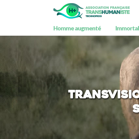
Homme augmenté
Immortali
TransVisio