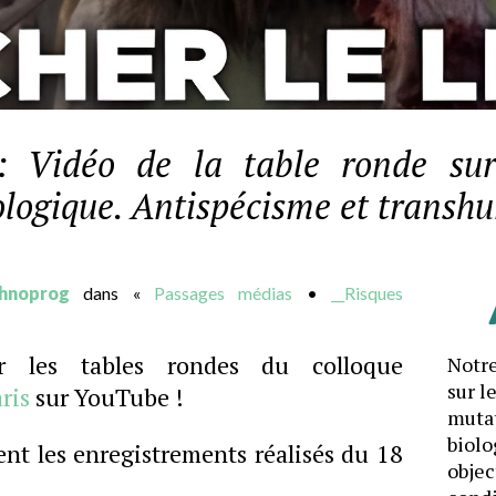
: Vidéo de la table ronde sur
nologique. Antispécisme et trans
hnoprog
dans «
Passages médias
•
__Risques
r les tables rondes du colloque
Notre
sur l
ris
sur YouTube !
mutat
biolo
nt les enregistrements réalisés du 18
objec