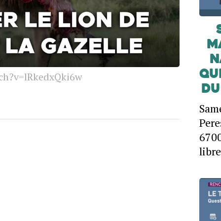
m
n
qu
tch?v=lRkedxQki6w
du
Same
Pere
670
libre