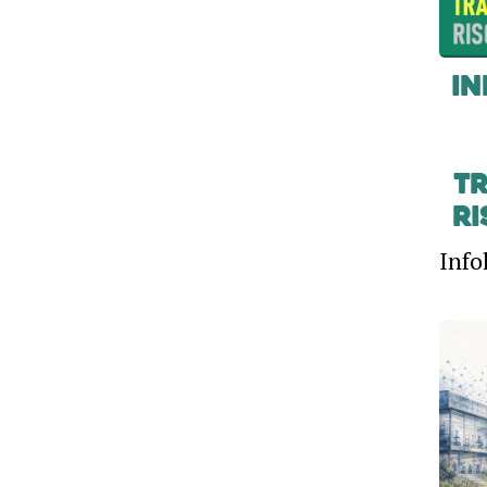
IN
t
ri
Info