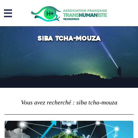
☰
Homme augmenté
siba tcha-mouza
Immortalité ?
Question sociale
Risques
L’association
Contact
Vous avez recherché : siba tcha-mouza