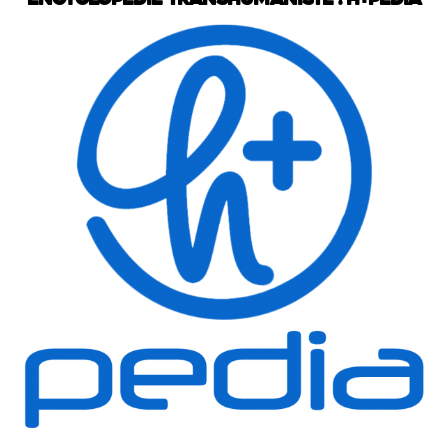
Encyclopédie transhumaniste : H+Pedia