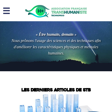
☰
Homme augmenté
« Être humain, demain »
Immortalité ?
Nous prônons l'usage des sciences et des techniques afin
d'améliorer les caractéristiques physiques et mentales
Question sociale
humaines.
Risques
L’association
Contact
STB
Les derniers articles de STB