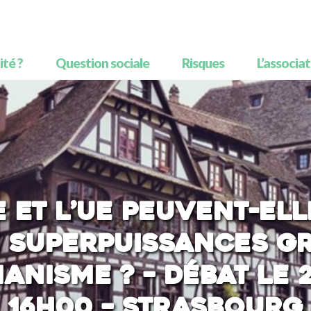
té ?
Question sociale
Risques
L’associa
 et l’UE peuvent-ell
superpuissances g
nisme ? – Débat le 
16h00 – Strasbourg