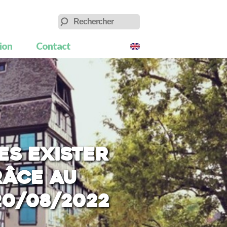
tion
Contact
es exister
râce au
20/08/2022