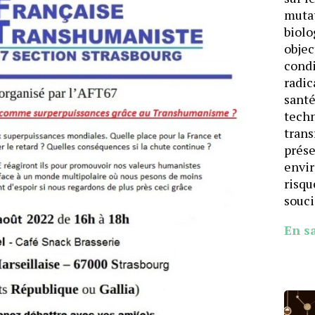
mutat
biolo
objec
cond
radic
santé
techn
trans
prése
envi
risqu
souci
En s