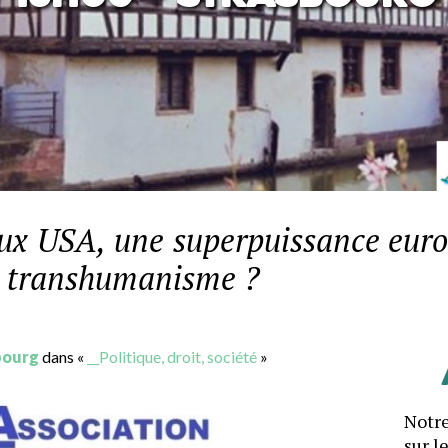
aux USA, une superpuissance euro
u transhumanisme ?
bourg
dans «
__Politique, droit, société
»
Notre
sur l