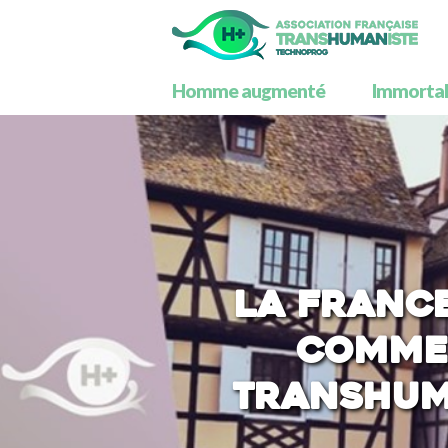
Homme augmenté
Immortali
La France
comme 
transhuma