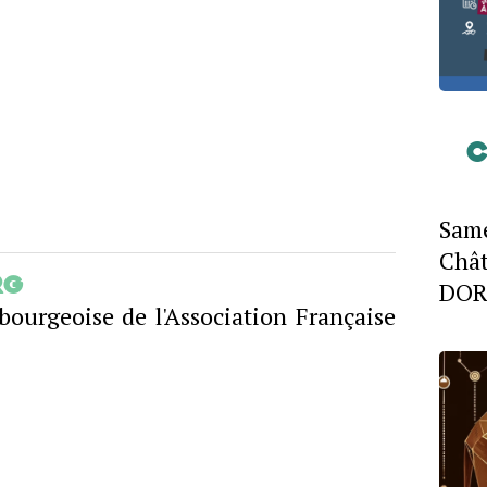
C
Sam
Châ
rg
DORL
sbourgeoise de l'Association Française