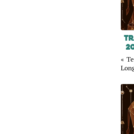
Tr
2
« Te
Long