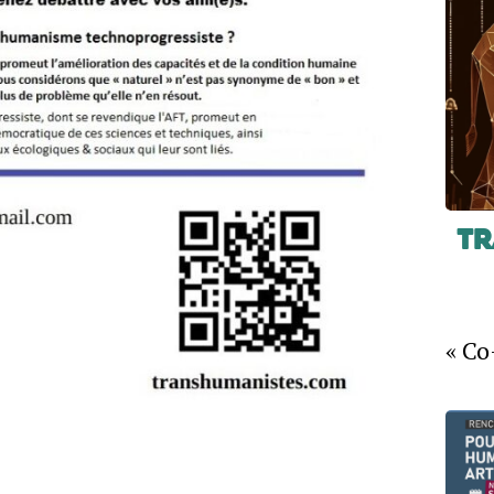
Tr
« Co