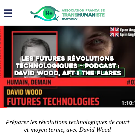
☰
Homme augmenté
Immortalité ?
Question sociale
Les futures révolutions
technologiques – PODCAST :
Risques
David Wood, AFT ‖ THE FLARES
L’association
Contact
Préparer les révolutions technologiques de court
et moyen terme, avec David Wood