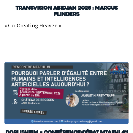
TransVision Abidjan 2025 : Marcus
Flinders
« Co-Creating Heaven »
Dorlisheim – Conférence-débat MTAEHI #1