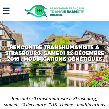
☰
Homme augmenté
Immortalité ?
Question sociale
Rencontre Transhumaniste à
Strasbourg, samedi 22 décembre
Risques
2018 : modifications génétiques
L’association
Contact
Rencontre Transhumaniste à Strasbourg,
samedi 22 décembre 2018. Thème : modifications