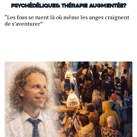
PsYcHéDéliquEs: Thérapie augmentée?
“Les fous se ruent là où même les anges craignent
de s’aventurer”