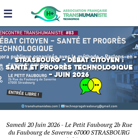
☰
Homme augmenté
Immortalité ?
Question sociale
Strasbourg – Débat citoyen :
Santé et progrès technologique
Risques
– Juin 2026
L’association
Contact
Samedi 20 Juin 2026 - Le Petit Faubourg 2b Rue
du Faubourg de Saverne 67000 STRASBOURG