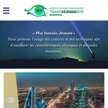
☰
Homme augmenté
« Plus humain, demain »
Immortalité ?
Nous prônons l'usage des sciences et des techniques afin
d'améliorer les caractéristiques physiques et mentales
Question sociale
humaines.
Risques
L’association
Contact