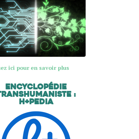
ez ici pour en savoir plus
Encyclopédie
transhumaniste :
H+Pedia