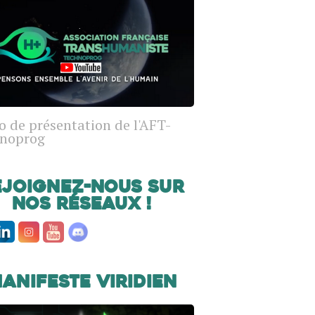
o de présentation de l'AFT-
noprog
ejoignez-nous sur
nos réseaux !
anifeste Viridien