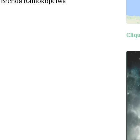
ec Brenda Ramokopelwa
Cliqu