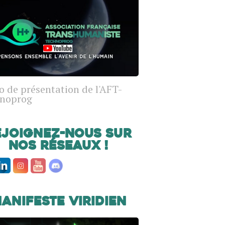
o de présentation de l'AFT-
noprog
ejoignez-nous sur
nos réseaux !
anifeste Viridien