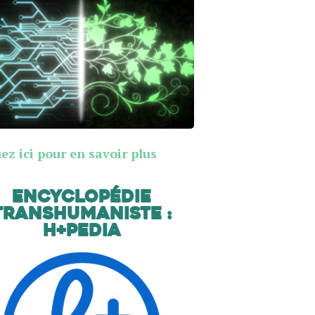
ez ici pour en savoir plus
Encyclopédie
transhumaniste :
H+Pedia