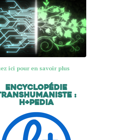
ez ici pour en savoir plus
Encyclopédie
transhumaniste :
H+Pedia