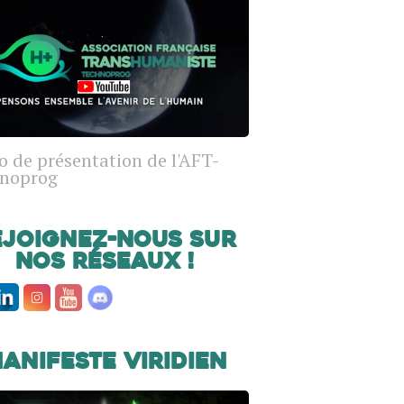
o de présentation de l'AFT-
noprog
ejoignez-nous sur
nos réseaux !
anifeste Viridien