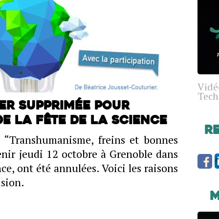
Vidé
Tech
mer supprimée pour
e la fête de la science
R
es “Transhumanisme, freins et bonnes
enir jeudi 12 octobre à Grenoble dans
nce, ont été annulées. Voici les raisons
ision.
M