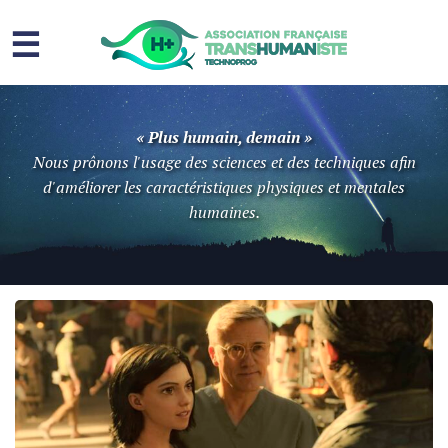
☰
Homme augmenté
« Plus humain, demain »
Immortalité ?
Nous prônons l'usage des sciences et des techniques afin
d'améliorer les caractéristiques physiques et mentales
Question sociale
humaines.
Risques
L’association
Contact