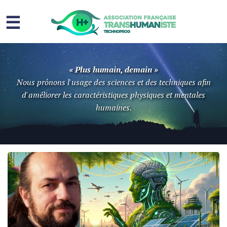
☰
Homme augmenté
« Plus humain, demain »
Immortalité ?
Nous prônons l'usage des sciences et des techniques afin
d'améliorer les caractéristiques physiques et mentales
Question sociale
humaines.
Risques
L’association
Contact