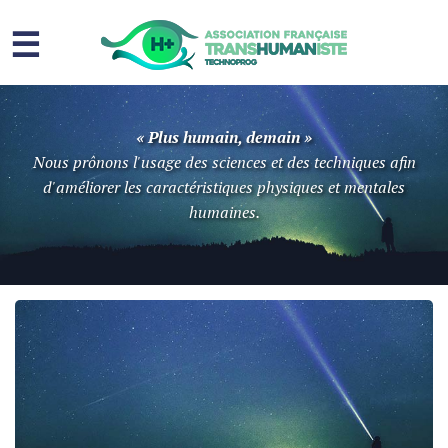
☰
Homme augmenté
« Plus humain, demain »
Immortalité ?
Nous prônons l'usage des sciences et des techniques afin
d'améliorer les caractéristiques physiques et mentales
Question sociale
humaines.
Risques
L’association
Contact