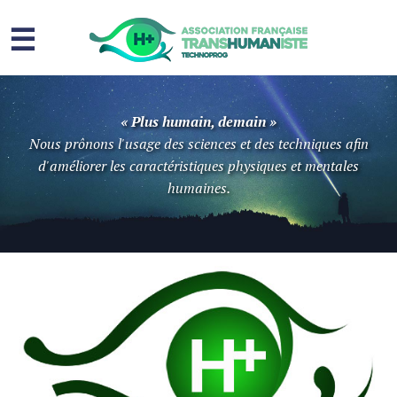
☰
Homme augmenté
« Plus humain, demain »
Immortalité ?
Nous prônons l'usage des sciences et des techniques afin
d'améliorer les caractéristiques physiques et mentales
Question sociale
humaines.
Risques
L’association
Contact