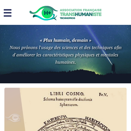
☰
Homme augmenté
« Plus humain, demain »
Immortalité ?
Nous prônons l'usage des sciences et des techniques afin
d'améliorer les caractéristiques physiques et mentales
Question sociale
humaines.
Risques
L’association
Contact