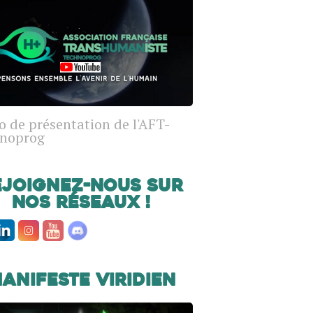
o de présentation de l'AFT-
noprog
ejoignez-nous sur
nos réseaux !
anifeste Viridien