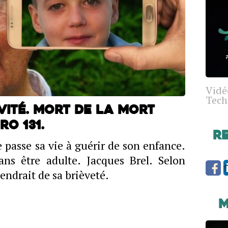
Vidé
Tech
ité. Mort de la mort
o 131.
R
 passe sa vie à guérir de son enfance.
sans être adulte. Jacques Brel. Selon
viendrait de sa brièveté.
M