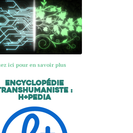
ez ici pour en savoir plus
Encyclopédie
transhumaniste :
H+Pedia