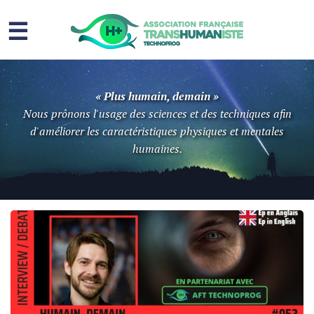
☰
Homme augmenté
« Plus humain, demain »
Immortalité ?
Nous prônons l'usage des sciences et des techniques afin
d'améliorer les caractéristiques physiques et mentales
Question sociale
humaines.
Risques
L’association
Contact