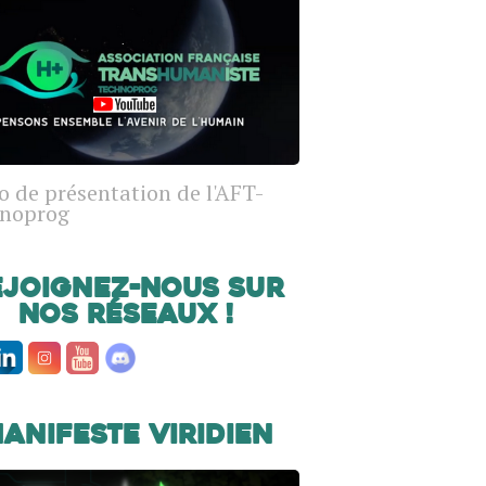
o de présentation de l'AFT-
noprog
ejoignez-nous sur
nos réseaux !
anifeste Viridien