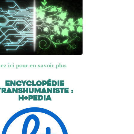
ez ici pour en savoir plus
Encyclopédie
transhumaniste :
H+Pedia