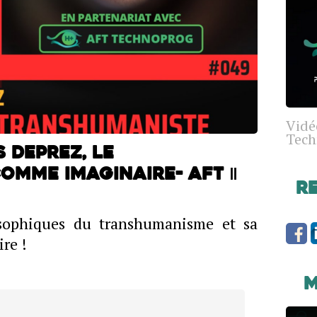
Vidé
Tech
s Deprez, le
mme imaginaire- AFT ‖
R
osophiques du transhumanisme et sa
re !
M