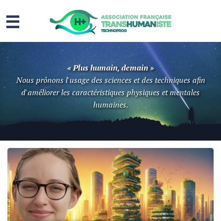
☰
Homme augmenté
« Plus humain, demain »
Immortalité ?
Nous prônons l'usage des sciences et des techniques afin
d'améliorer les caractéristiques physiques et mentales
Question sociale
humaines.
Risques
L’association
Contact