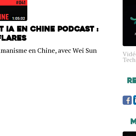
 IA en Chine PODCAST :
FLARES
humanisme en Chine, avec Wei Sun
Vidé
Tech
R
M