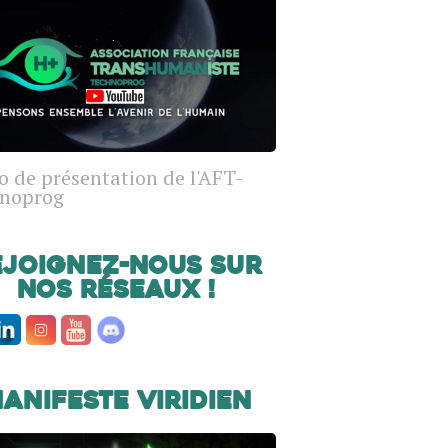
o de présentation de l'AFT-
noprog
ejoignez-nous sur
nos réseaux !
anifeste Viridien