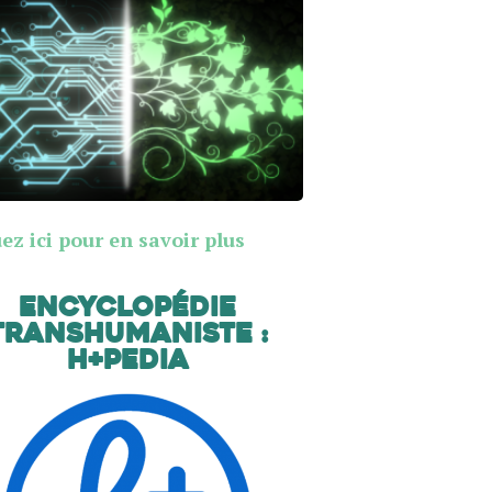
ez ici pour en savoir plus
Encyclopédie
transhumaniste :
H+Pedia