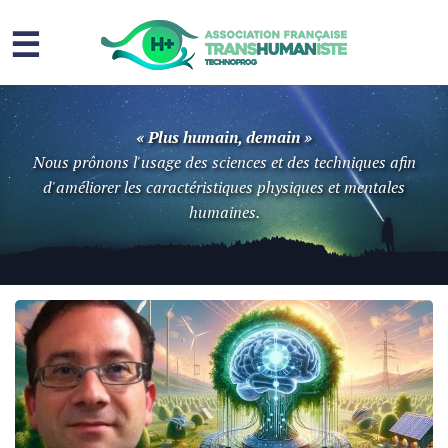
☰
Homme augmenté
« Plus humain, demain »
Immortalité ?
Nous prônons l'usage des sciences et des techniques afin
d'améliorer les caractéristiques physiques et mentales
Question sociale
humaines.
Risques
L’association
Contact