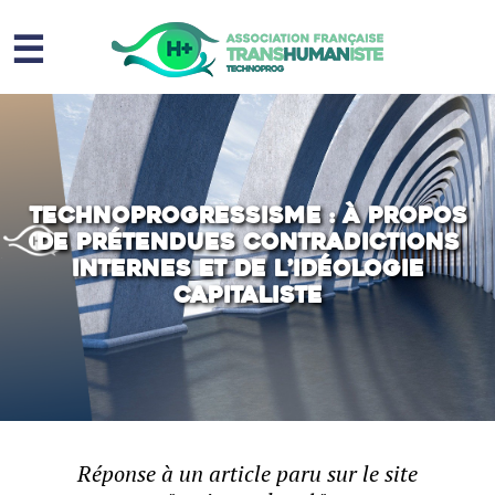
☰
Homme augmenté
Immortalité ?
Question sociale
Technoprogressisme : À propos
de prétendues contradictions
Risques
internes et de l’idéologie
capitaliste
L’association
Contact
Réponse à un article paru sur le site